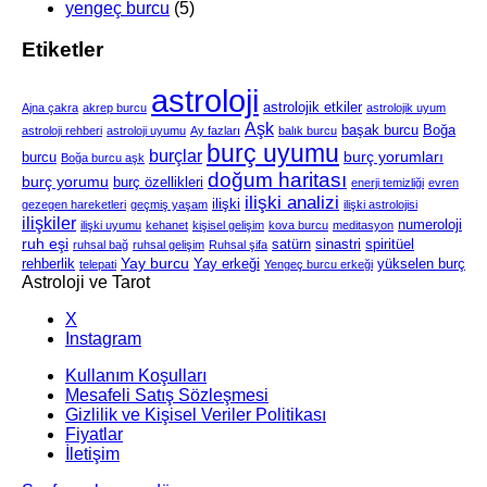
yengeç burcu
(5)
Etiketler
astroloji
astrolojik etkiler
Ajna çakra
akrep burcu
astrolojik uyum
Aşk
başak burcu
Boğa
astroloji rehberi
astroloji uyumu
Ay fazları
balık burcu
burç uyumu
burçlar
burç yorumları
burcu
Boğa burcu aşk
doğum haritası
burç yorumu
burç özellikleri
enerji temizliği
evren
ilişki analizi
ilişki
gezegen hareketleri
geçmiş yaşam
ilişki astrolojisi
ilişkiler
numeroloji
ilişki uyumu
kehanet
kişisel gelişim
kova burcu
meditasyon
ruh eşi
satürn
sinastri
spiritüel
ruhsal bağ
ruhsal gelişim
Ruhsal şifa
Yay burcu
rehberlik
Yay erkeği
yükselen burç
telepati
Yengeç burcu erkeği
Astroloji ve Tarot
X
Instagram
Kullanım Koşulları
Mesafeli Satış Sözleşmesi
Gizlilik ve Kişisel Veriler Politikası
Fiyatlar
İletişim