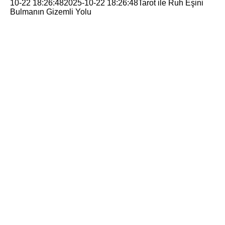
10-22 18:26:48
2025-10-22 18:26:48
Tarot ile Ruh Eşini
Bulmanın Gizemli Yolu