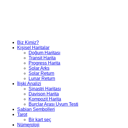
Biz Kimiz?
Kişisel Haritalar
Doğum Haritası
Transit Harita
Progress Harita
Solar Arks
Solar Return
Lunar Return
İlişki Analizi
Sinastri Haritası
Davison Harita
Kompozit Harita
Burçlar Arası Uyum Testi
Sabian Sembolleri
Tarot
Bir kart seç
Nümeroloji