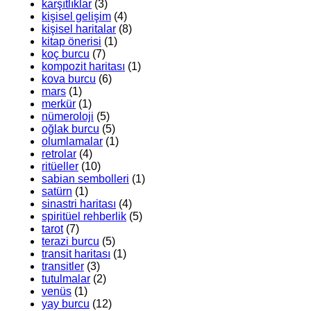
karşıtlıklar
(3)
kişisel gelişim
(4)
kişisel haritalar
(8)
kitap önerisi
(1)
koç burcu
(7)
kompozit haritası
(1)
kova burcu
(6)
mars
(1)
merkür
(1)
nümeroloji
(5)
oğlak burcu
(5)
olumlamalar
(1)
retrolar
(4)
ritüeller
(10)
sabian sembolleri
(1)
satürn
(1)
sinastri haritası
(4)
spiritüel rehberlik
(5)
tarot
(7)
terazi burcu
(5)
transit haritası
(1)
transitler
(3)
tutulmalar
(2)
venüs
(1)
yay burcu
(12)