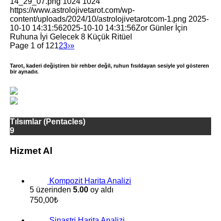
14_29_07.png
1024
1024
https://www.astrolojivetarot.com/wp-
content/uploads/2024/10/astrolojivetarotcom-1.png
2025-
10-10 14:31:56
2025-10-10 14:31:56
Zor Günler İçin
Ruhuna İyi Gelecek 8 Küçük Ritüel
Page 1 of 12
1
2
3
›
»
Tarot, kaderi değiştiren bir rehber değil, ruhun fısıldayan sesiyle yol gösteren
bir aynadır.
Tılsımlar (Pentacles)
9
Hizmet Al
Kompozit Harita Analizi
5 üzerinden
5.00
oy aldı
750,00
₺
Sinastri Harita Analizi