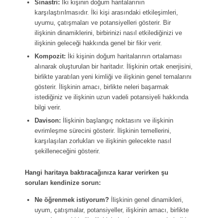
Sinastri:
İki kişinin doğum haritalarının
karşılaştırılmasıdır. İki kişi arasındaki etkileşimleri,
uyumu, çatışmaları ve potansiyelleri gösterir. Bir
ilişkinin dinamiklerini, birbirinizi nasıl etkilediğinizi ve
ilişkinin geleceği hakkında genel bir fikir verir.
Kompozit:
İki kişinin doğum haritalarının ortalaması
alınarak oluşturulan bir haritadır. İlişkinin ortak enerjisini,
birlikte yaratılan yeni kimliği ve ilişkinin genel temalarını
gösterir. İlişkinin amacı, birlikte neleri başarmak
istediğiniz ve ilişkinin uzun vadeli potansiyeli hakkında
bilgi verir.
Davison:
İlişkinin başlangıç noktasını ve ilişkinin
evrimleşme sürecini gösterir. İlişkinin temellerini,
karşılaşılan zorlukları ve ilişkinin gelecekte nasıl
şekilleneceğini gösterir.
Hangi haritaya baktıracağınıza karar verirken şu
soruları kendinize sorun:
Ne öğrenmek istiyorum?
İlişkinin genel dinamikleri,
uyum, çatışmalar, potansiyeller, ilişkinin amacı, birlikte