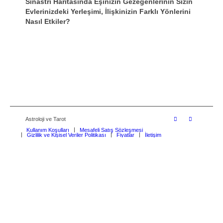
Sinastri Haritasında Eşinizin Gezegenlerinin Sizin
Evlerinizdeki Yerleşimi, İlişkinizin Farklı Yönlerini
Nasıl Etkiler?
Astroloji ve Tarot
Kullanım Koşulları
Mesafeli Satış Sözleşmesi
Gizlilik ve Kişisel Veriler Politikası
Fiyatlar
İletişim