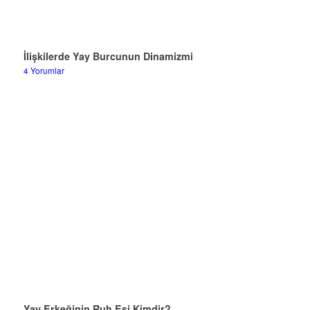
İlişkilerde Yay Burcunun Dinamizmi
4 Yorumlar
Yay Erkeğinin Ruh Eşi Kimdir?