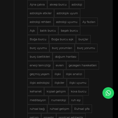
Ajna çakra
akrep burcu
astroloji
astrolojik etkiler
astrolojik uyum
astroloji rehberi
astroloji uyumu
Ay fazları
Aşk
balık burcu
başak burcu
Boğa burcu
Boğa burcu aşk
burçlar
burç uyumu
burç yorumları
burç yorumu
burç özellikleri
doğum haritası
enerji temizliği
evren
gezegen hareketleri
geçmiş yaşam
ilişki
ilişki analizi
ilişki astrolojisi
ilişkiler
ilişki uyumu
kehanet
kişisel gelişim
kova burcu
meditasyon
numeroloji
ruh eşi
ruhsal bağ
ruhsal gelişim
Ruhsal şifa
satürn
sinastri
spiritüel rehberlik