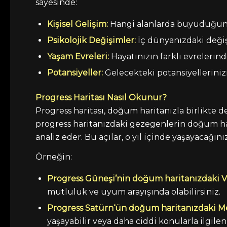
sayesinde:
Kişisel Gelişim
:
Hangi alanlarda büyüdüğünüz
Psikolojik Değişimler:
İç dünyanızdaki değişi
Yaşam Evreleri:
Hayatınızın farklı evrelerind
Potansiyeller:
Gelecekteki potansiyellerinizi v
Progress Haritası Nasıl Okunur?
Progress haritası, doğum haritanızla birlikte de
progress haritanızdaki gezegenlerin doğum har
analiz eder. Bu açılar, o yıl içinde yaşayacağ
Örneğin:
Progress Güneşi’nin doğum haritanızdaki Ve
mutluluk ve uyum arayışında olabilirsiniz.
Progress
Satürn
‘ün doğum haritanızdaki Me
yaşayabilir veya daha ciddi konularla ilgile