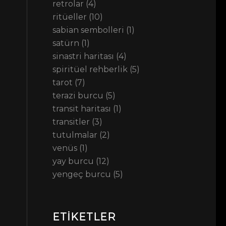
retrolar
(4)
ritüeller
(10)
sabian sembolleri
(1)
satürn
(1)
sinastri haritası
(4)
spiritüel rehberlik
(5)
tarot
(7)
terazi burcu
(5)
transit haritası
(1)
transitler
(3)
tutulmalar
(2)
venüs
(1)
yay burcu
(12)
yengeç burcu
(5)
ETIKETLER