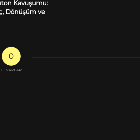
üton Kavuşumu:
, Dönüşüm ve
0
CEVAPLAR