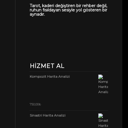
Tarot, kaderi değiştiren bir rehber değil,
ruhun fısıldayan sesiyle yol gösteren bir
aynadır.
HIZMET AL
Kompozit Harita Analizi
5 üzerinden
750,00
₺
5.00
oy aldı
Sinastri Harita Analizi