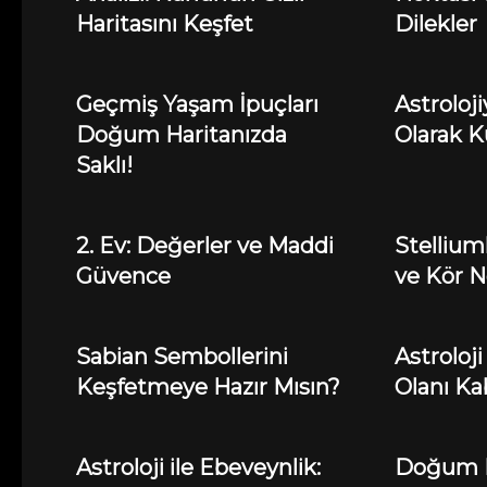
Haritasını Keşfet
Dilekler
Geçmiş Yaşam İpuçları
Astroloj
Doğum Haritanızda
Olarak 
Saklı!
2. Ev: Değerler ve Maddi
Stelliuml
Güvence
ve Kör N
Sabian Sembollerini
Astroloj
Keşfetmeye Hazır Mısın?
Olanı K
Astroloji ile Ebeveynlik:
Doğum H