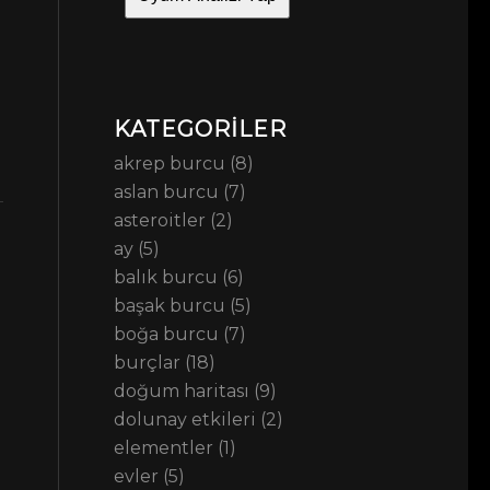
KATEGORILER
akrep burcu
(8)
aslan burcu
(7)
asteroitler
(2)
ay
(5)
balık burcu
(6)
başak burcu
(5)
boğa burcu
(7)
burçlar
(18)
doğum haritası
(9)
dolunay etkileri
(2)
elementler
(1)
evler
(5)