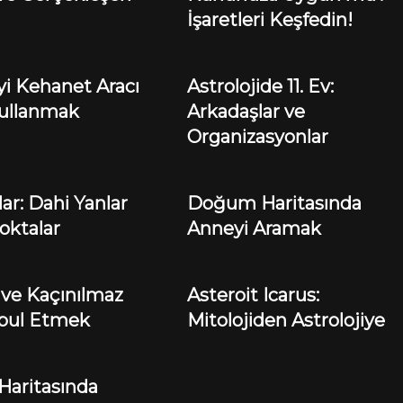
İşaretleri Keşfedin!
iyi Kehanet Aracı
Astrolojide 11. Ev:
Kullanmak
Arkadaşlar ve
Organizasyonlar
ar: Dahi Yanlar
Doğum Haritasında
oktalar
Anneyi Aramak
i ve Kaçınılmaz
Asteroit Icarus:
abul Etmek
Mitolojiden Astrolojiye
aritasında