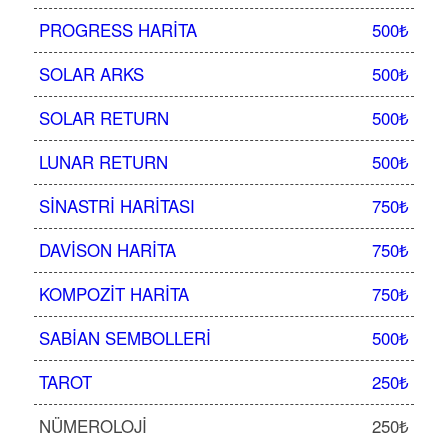
PROGRESS HARITA
500₺
SOLAR ARKS
500₺
SOLAR RETURN
500₺
LUNAR RETURN
500₺
SINASTRI HARITASI
750₺
DAVISON HARITA
750₺
KOMPOZIT HARITA
750₺
SABIAN SEMBOLLERI
500₺
TAROT
250₺
NÜMEROLOJI
250₺