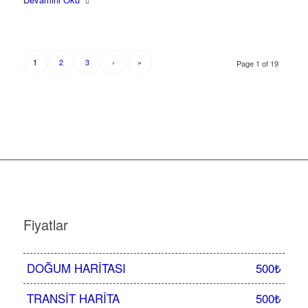
2
3
›
»
1
Page 1 of 19
Fiyatlar
DOĞUM HARITASI
500₺
TRANSIT HARITA
500₺