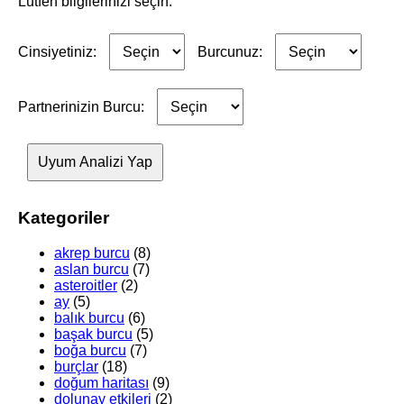
Lütfen bilgilerinizi seçin:
Cinsiyetiniz:
Burcunuz:
Partnerinizin Burcu:
Uyum Analizi Yap
Kategoriler
akrep burcu
(8)
aslan burcu
(7)
asteroitler
(2)
ay
(5)
balık burcu
(6)
başak burcu
(5)
boğa burcu
(7)
burçlar
(18)
doğum haritası
(9)
dolunay etkileri
(2)