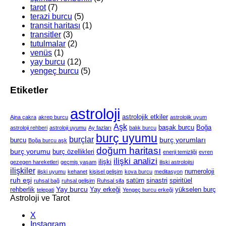
tarot
(7)
terazi burcu
(5)
transit haritası
(1)
transitler
(3)
tutulmalar
(2)
venüs
(1)
yay burcu
(12)
yengeç burcu
(5)
Etiketler
astroloji
astrolojik etkiler
Ajna çakra
akrep burcu
astrolojik uyum
Aşk
başak burcu
Boğa
astroloji rehberi
astroloji uyumu
Ay fazları
balık burcu
burç uyumu
burçlar
burç yorumları
burcu
Boğa burcu aşk
doğum haritası
burç yorumu
burç özellikleri
enerji temizliği
evren
ilişki analizi
ilişki
gezegen hareketleri
geçmiş yaşam
ilişki astrolojisi
ilişkiler
numeroloji
ilişki uyumu
kehanet
kişisel gelişim
kova burcu
meditasyon
ruh eşi
satürn
sinastri
spiritüel
ruhsal bağ
ruhsal gelişim
Ruhsal şifa
Yay burcu
rehberlik
Yay erkeği
yükselen burç
telepati
Yengeç burcu erkeği
Astroloji ve Tarot
X
Instagram