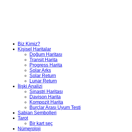
Biz Kimiz?
Kişisel Haritalar
Doğum Haritası
Transit Harita
Progress Harita
Solar Arks
Solar Return
Lunar Return
İlişki Analizi
Sinastri Haritası
Davison Harita
Kompozit Harita
Burçlar Arası Uyum Testi
Sabian Sembolleri
Tarot
Bir kart seç
Nümeroloji