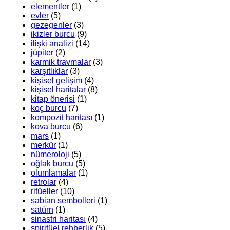
elementler
(1)
evler
(5)
gezegenler
(3)
ikizler burcu
(9)
ilişki analizi
(14)
jüpiter
(2)
karmik travmalar
(3)
karşıtlıklar
(3)
kişisel gelişim
(4)
kişisel haritalar
(8)
kitap önerisi
(1)
koç burcu
(7)
kompozit haritası
(1)
kova burcu
(6)
mars
(1)
merkür
(1)
nümeroloji
(5)
oğlak burcu
(5)
olumlamalar
(1)
retrolar
(4)
ritüeller
(10)
sabian sembolleri
(1)
satürn
(1)
sinastri haritası
(4)
spiritüel rehberlik
(5)