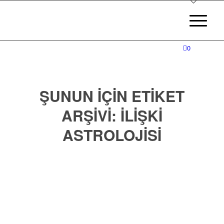
0
ŞUNUN IÇIN ETIKET
ARŞIVI:
ILIŞKI
ASTROLOJISI