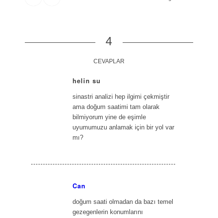
4
CEVAPLAR
helin su
says:
sinastri analizi hep ilgimi çekmiştir
ama doğum saatimi tam olarak
bilmiyorum yine de eşimle
uyumumuzu anlamak için bir yol var
mı?
Can
says:
doğum saati olmadan da bazı temel
gezegenlerin konumlarını