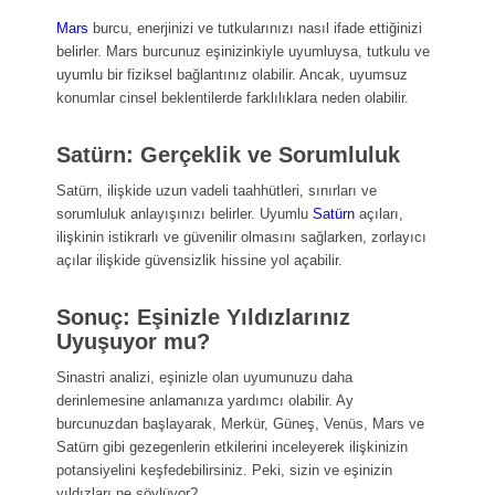
Mars
burcu, enerjinizi ve tutkularınızı nasıl ifade ettiğinizi
belirler. Mars burcunuz eşinizinkiyle uyumluysa, tutkulu ve
uyumlu bir fiziksel bağlantınız olabilir. Ancak, uyumsuz
konumlar cinsel beklentilerde farklılıklara neden olabilir.
Satürn: Gerçeklik ve Sorumluluk
Satürn, ilişkide uzun vadeli taahhütleri, sınırları ve
sorumluluk anlayışınızı belirler. Uyumlu
Satürn
açıları,
ilişkinin istikrarlı ve güvenilir olmasını sağlarken, zorlayıcı
açılar ilişkide güvensizlik hissine yol açabilir.
Sonuç: Eşinizle Yıldızlarınız
Uyuşuyor mu?
Sinastri analizi, eşinizle olan uyumunuzu daha
derinlemesine anlamanıza yardımcı olabilir. Ay
burcunuzdan başlayarak, Merkür, Güneş, Venüs, Mars ve
Satürn gibi gezegenlerin etkilerini inceleyerek ilişkinizin
potansiyelini keşfedebilirsiniz. Peki, sizin ve eşinizin
yıldızları ne söylüyor?