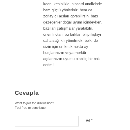
says:
kaan, kesinlikle! sinastri analizinde
hem güçlü yönlerinizi hem de
zorlayıcı açıları görebilirsin. bazı
gezegenler doğal uyum içindeyken,
bazıları çatışmalar yaratabilir.
önemli olan, bu farkları bilip ilişkiyi
daha sağlıklı yönetmek! belki de
sizin için en kritik nokta ay
burçlarınızın veya merkür
açılarınızın uyumu olabilir, bir bak
derim!
Cevapla
Want to join the discussion?
Feel free to contribute!
*
Ad