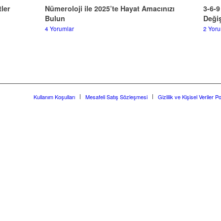
ler
Nümeroloji ile 2025’te Hayat Amacınızı
3-6-9
Bulun
Değiş
4 Yorumlar
2 Yoru
Kullanım Koşulları
Mesafeli Satış Sözleşmesi
Gizlilik ve Kişisel Veriler Po