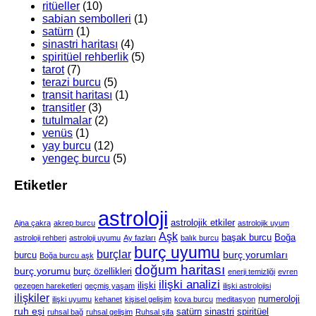
ritüeller
(10)
sabian sembolleri
(1)
satürn
(1)
sinastri haritası
(4)
spiritüel rehberlik
(5)
tarot
(7)
terazi burcu
(5)
transit haritası
(1)
transitler
(3)
tutulmalar
(2)
venüs
(1)
yay burcu
(12)
yengeç burcu
(5)
Etiketler
astroloji
astrolojik etkiler
Ajna çakra
akrep burcu
astrolojik uyum
Aşk
başak burcu
Boğa
astroloji rehberi
astroloji uyumu
Ay fazları
balık burcu
burç uyumu
burçlar
burç yorumları
burcu
Boğa burcu aşk
doğum haritası
burç yorumu
burç özellikleri
enerji temizliği
evren
ilişki analizi
ilişki
gezegen hareketleri
geçmiş yaşam
ilişki astrolojisi
ilişkiler
numeroloji
ilişki uyumu
kehanet
kişisel gelişim
kova burcu
meditasyon
ruh eşi
satürn
sinastri
spiritüel
ruhsal bağ
ruhsal gelişim
Ruhsal şifa