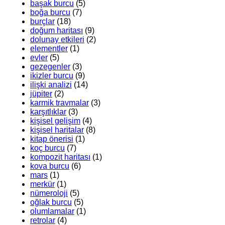
başak burcu
(5)
boğa burcu
(7)
burçlar
(18)
doğum haritası
(9)
dolunay etkileri
(2)
elementler
(1)
evler
(5)
gezegenler
(3)
ikizler burcu
(9)
ilişki analizi
(14)
jüpiter
(2)
karmik travmalar
(3)
karşıtlıklar
(3)
kişisel gelişim
(4)
kişisel haritalar
(8)
kitap önerisi
(1)
koç burcu
(7)
kompozit haritası
(1)
kova burcu
(6)
mars
(1)
merkür
(1)
nümeroloji
(5)
oğlak burcu
(5)
olumlamalar
(1)
retrolar
(4)