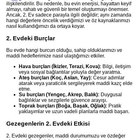
ilişkilendirilir. Bu nedenle, bu evin enerjisi, hayattan keyif
almayı, rahatı ve güvenli bir temel oluşturmayı önemser.
Ancak, 2. Ev sadece parayla ilgili değildir; aynı zamanda
hangi değerlere öncelik verdiğimizi ve öz kaynaklarımızı
nasıl kullandığımızı da ortaya koyar.
2. Evdeki Burçlar
Bu evde hangi burcun olduğu, sahip olduklarımızı ve
maddi hedeflerimize nasıl ulaştığımızı etkiler.
Hava burçları (İkizler, Terazi, Kova):
Bilgi, iletişim
veya sosyal bağlantılar yoluyla değer yaratma.
Ateş burçları (Koç, Aslan, Yay):
Cesur adımlar
atarak veya yaraticılık sergileyerek maddi kazç elde
etme.
Su burçları (Yengeç, Akrep, Balık):
Duygusal
bağlılıklar ve sezgilerle güvence arayışı.
Toprak burçları (Boğa, Başak, Oğlak):
Pratik
yaklaşımlar ve uzun vadeli planlarla maddi başarı.
Gezegenlerin 2. Evdeki Etkisi
2. Evdeki gezegenler, maddi durumumuzu ve özdeğer