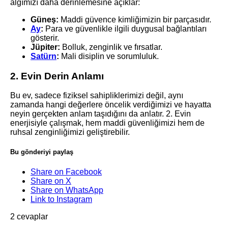
algımızı daha derinlemesine açıklar:
Güneş:
Maddi güvence kimliğimizin bir parçasıdır.
Ay
:
Para ve güvenlikle ilgili duygusal bağlantıları
gösterir.
Jüpiter:
Bolluk, zenginlik ve fırsatlar.
Satürn
:
Mali disiplin ve sorumluluk.
2. Evin Derin Anlamı
Bu ev, sadece fiziksel sahipliklerimizi değil, aynı
zamanda hangi değerlere öncelik verdiğimizi ve hayatta
neyin gerçekten anlam taşıdığını da anlatır. 2. Evin
enerjisiyle çalışmak, hem maddi güvenliğimizi hem de
ruhsal zenginliğimizi geliştirebilir.
Bu gönderiyi paylaş
Share on Facebook
Share on X
Share on WhatsApp
Link to Instagram
2
cevaplar