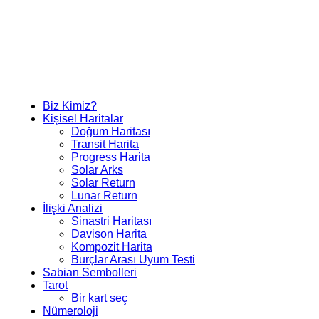
Biz Kimiz?
Kişisel Haritalar
Doğum Haritası
Transit Harita
Progress Harita
Solar Arks
Solar Return
Lunar Return
İlişki Analizi
Sinastri Haritası
Davison Harita
Kompozit Harita
Burçlar Arası Uyum Testi
Sabian Sembolleri
Tarot
Bir kart seç
Nümeroloji