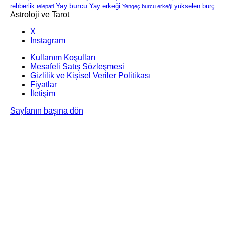
Yay burcu
rehberlik
Yay erkeği
yükselen burç
telepati
Yengeç burcu erkeği
Astroloji ve Tarot
X
Instagram
Kullanım Koşulları
Mesafeli Satış Sözleşmesi
Gizlilik ve Kişisel Veriler Politikası
Fiyatlar
İletişim
Sayfanın başına dön