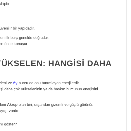
hiptir.
üvenilir bir yapıdadır.
elen ilk burç genelde doğrudur.
den önce konuşur.
YÜKSELEN: HANGISI DAHA
eleni ve
Ay
burcu da onu tanımlayan enerjilerdir.
şi daha çok yükseleninin ya da baskın burcunun enerjisini
leni
Akrep
olan biri, dışarıdan gizemli ve güçlü görünür.
yışı vardır.
ı gösterir.