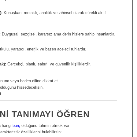
):
Konuşkan, meraklı, analitik ve zihinsel olarak sürekli aktif
:
Duygusal, sezgisel, kararsız ama derin hislere sahip insanlardır.
kulu, yaratıcı, enerjik ve bazen aceleci ruhlardır.
ak):
Gerçekçi, planlı, sabırlı ve güvenilir kişiliklerdir.
rzına veya beden diline dikkat et.
 olduğunu hissedeceksin.
t.
NI TANIMAYI ÖĞREN
a hangi
burç
olduğunu tahmin etmek var!
akteristik özelliklerini bulabilirsin: