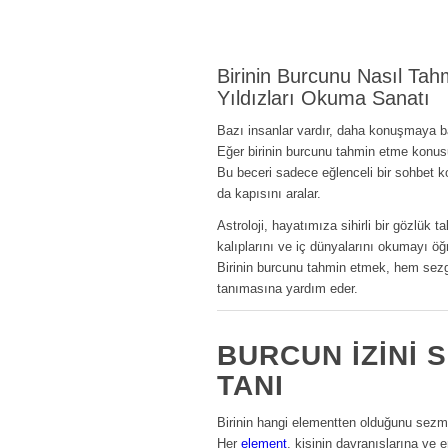
Birinin Burcunu Nasıl Tahm
Yıldızları Okuma Sanatı
Bazı insanlar vardır, daha konuşmaya ba
Eğer birinin burcunu tahmin etme konusu
Bu beceri sadece eğlenceli bir sohbet 
da kapısını aralar.
Astroloji, hayatımıza sihirli bir gözlük 
kalıplarını ve iç dünyalarını okumayı öğr
Birinin burcunu tahmin etmek, hem sezgil
tanımasına yardım eder.
BURCUN İZINI 
TANI
Birinin hangi elementten olduğunu sezm
Her
element
, kişinin davranışlarına ve en