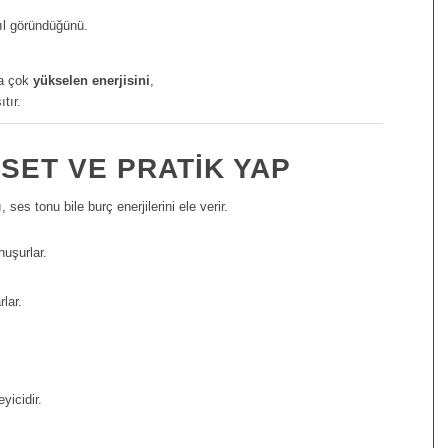
ıl göründüğünü.
ha çok
yükselen enerjisini
,
tır.
SET VE PRATIK YAP
ses tonu bile burç enerjilerini ele verir.
uşurlar.
lar.
yicidir.