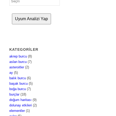
Uyum Analizi Yap
KATEGORILER
akrep burcu
(8)
aslan burcu
(7)
asteroitler
(2)
ay
(5)
balık burcu
(6)
başak burcu
(5)
boğa burcu
(7)
burçlar
(18)
doğum haritası
(9)
dolunay etkileri
(2)
elementler
(1)