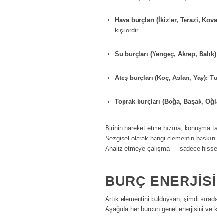
Hava burçları (İkizler, Terazi, Kova
kişilerdir.
Su burçları (Yengeç, Akrep, Balık)
Ateş burçları (Koç, Aslan, Yay):
Tut
Toprak burçları (Boğa, Başak, Oğl
Birinin hareket etme hızına, konuşma ta
Sezgisel olarak hangi elementin baskın
Analiz etmeye çalışma — sadece hisse
BURÇ ENERJISI
Artık elementini bulduysan, şimdi sırad
Aşağıda her burcun genel enerjisini ve kar