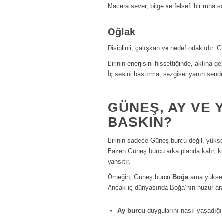
Macera sever, bilge ve felsefi bir ruha sa
Oğlak
Disiplinli, çalışkan ve hedef odaklıdır. G
Birinin enerjisini hissettiğinde, aklına g
İç sesini bastırma; sezgisel yanın sen
GÜNEŞ, AY VE 
BASKIN?
Birinin sadece Güneş burcu değil, yüks
Bazen Güneş burcu arka planda kalır, ki
yansıtır.
Örneğin, Güneş burcu
Boğa
ama yükse
Ancak iç dünyasında Boğa’nın huzur ara
Ay burcu
duygularını nasıl yaşadığın