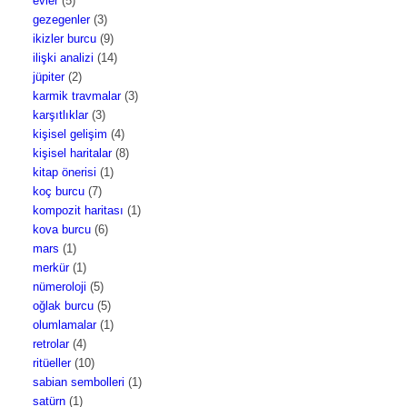
evler
(5)
gezegenler
(3)
ikizler burcu
(9)
ilişki analizi
(14)
jüpiter
(2)
karmik travmalar
(3)
karşıtlıklar
(3)
kişisel gelişim
(4)
kişisel haritalar
(8)
kitap önerisi
(1)
koç burcu
(7)
kompozit haritası
(1)
kova burcu
(6)
mars
(1)
merkür
(1)
nümeroloji
(5)
oğlak burcu
(5)
olumlamalar
(1)
retrolar
(4)
ritüeller
(10)
sabian sembolleri
(1)
satürn
(1)