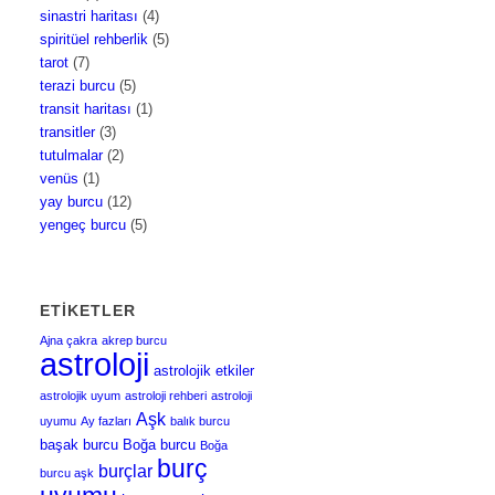
sinastri haritası
(4)
spiritüel rehberlik
(5)
tarot
(7)
terazi burcu
(5)
transit haritası
(1)
transitler
(3)
tutulmalar
(2)
venüs
(1)
yay burcu
(12)
yengeç burcu
(5)
ETIKETLER
Ajna çakra
akrep burcu
astroloji
astrolojik etkiler
astrolojik uyum
astroloji rehberi
astroloji
Aşk
uyumu
Ay fazları
balık burcu
başak burcu
Boğa burcu
Boğa
burç
burçlar
burcu aşk