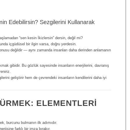
in Edebilirsin? Sezgilerini Kullanarak
şlamadan “sen kesin İkizlersin” dersin, değil mi?
nda içgüdüsel bir ilgin varsa, doğru yerdesin.
konusu değildir — aynı zamanda insanları daha derinden anlamanın
takmak gibidir. Bu gözlük sayesinde insanların enerjilerini, davranış
eniriz.
erini geliştirir hem de çevrendeki insanların kendilerini daha iyi
SÜRMEK: ELEMENTLERI
ek, burcunu bulmanın ilk adımıdır.
erjisine farklı bir imza bırakır.