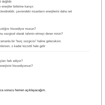
 değildir.
enerjiler birbirine karışır.
endirebilir, çevrendeki insanların enerjilerini daha net
.
aşıdığını hissediyor musun?
unu sezgisel olarak tahmin etmeyi dener misin?
 zamanla bir “burç sezgicisi” haline geleceksin.
mlersen, o kadar lezzetli hale gelir
ları fark ediyor?
enerjisini hissediyorsun?
unca sonucu hemen açıklayacağım.