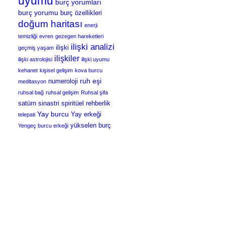
uyumu
burç yorumları
burç yorumu
burç özellikleri
doğum haritası
enerji
temizliği
evren
gezegen hareketleri
ilişki analizi
ilişki
geçmiş yaşam
ilişkiler
ilişki astrolojisi
ilişki uyumu
kehanet
kişisel gelişim
kova burcu
ruh eşi
numeroloji
meditasyon
ruhsal bağ
ruhsal gelişim
Ruhsal şifa
satürn
sinastri
spiritüel rehberlik
Yay burcu
Yay erkeği
telepati
yükselen burç
Yengeç burcu erkeği