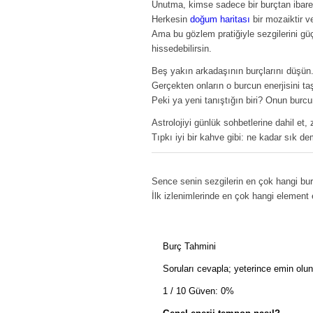
Unutma, kimse sadece bir burçtan ibaret
Herkesin
doğum haritası
bir mozaiktir ve 
Ama bu gözlem pratiğiyle sezgilerini güçl
hissedebilirsin.
Beş yakın arkadaşının burçlarını düşün
Gerçekten onların o burcun enerjisini t
Peki ya yeni tanıştığın biri? Onun burc
Astrolojiyi günlük sohbetlerine dahil et,
Tıpkı iyi bir kahve gibi: ne kadar sık de
Sence senin sezgilerin en çok hangi burç
İlk izlenimlerinde en çok hangi element 
Burç Tahmini
Soruları cevapla; yeterince emin ol
1 / 10
Güven: 0%