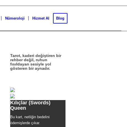
Nümeroloji
Hizmet Al
Blog
Tarot, kaderi değiştiren bir
rehber değil, ruhun
fısıldayan sesiyle yol
gösteren bir aynadır.
Kılıçlar (Swords)
Queen
Bu kart, netliğin bedelini
ödemişlerde çıkar.