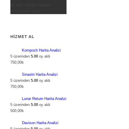
Bu kart, netliğin bedelini
ödemişlerde çıkar.
HIZMET AL
Kompozit Harita Analizi
5 üzerinden
5.00
oy aldı
750,00
₺
Sinastri Harita Analizi
5 üzerinden
5.00
oy aldı
750,00
₺
Lunar Return Harita Analizi
5 üzerinden
5.00
oy aldı
500,00
₺
Davison Harita Analizi
5 üzerinden
5.00
oy aldı