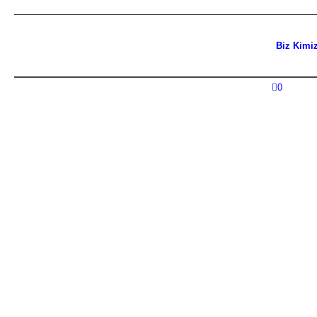
Biz Kimi
0