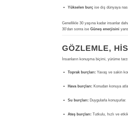
Yükselen burç
ise dış dünyaya nas
Genellikle 30 yaşına kadar insanlar da
30’dan sonra ise
Güneş enerjisini
yansı
GÖZLEMLE, HIS
İnsanların konuşma biçimi, yürüme tarzı, 
Toprak burçları:
Yavaş ve sakin kon
Hava burçları:
Konudan konuya atlar
Su burçları:
Duygularla konuşurlar.
Ateş burçları:
Tutkulu, hızlı ve etkile