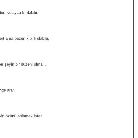
. Kolayca kırılabilir.
t ama bazen kibirli olabilir.
r şeyin bir düzeni olmalı.
nge arar.
yin özünü anlamak ister.