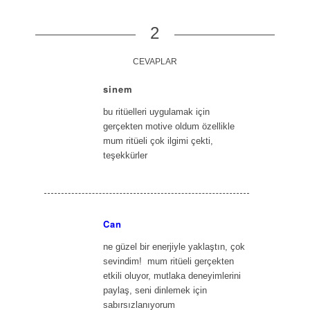
2
CEVAPLAR
sinem
says:
bu ritüelleri uygulamak için
gerçekten motive oldum özellikle
mum ritüeli çok ilgimi çekti,
teşekkürler
Can
says:
ne güzel bir enerjiyle yaklaştın, çok
sevindim! ️ mum ritüeli gerçekten
etkili oluyor, mutlaka deneyimlerini
paylaş, seni dinlemek için
sabırsızlanıyorum