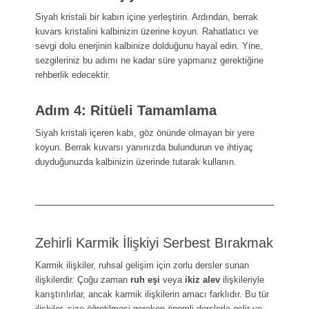
Siyah kristali bir kabın içine yerleştirin. Ardından, berrak
kuvars kristalini kalbinizin üzerine koyun. Rahatlatıcı ve
sevgi dolu enerjinin kalbinize dolduğunu hayal edin. Yine,
sezgileriniz bu adımı ne kadar süre yapmanız gerektiğine
rehberlik edecektir.
Adım 4: Ritüeli Tamamlama
Siyah kristali içeren kabı, göz önünde olmayan bir yere
koyun. Berrak kuvarsı yanınızda bulundurun ve ihtiyaç
duyduğunuzda kalbinizin üzerinde tutarak kullanın.
Zehirli Karmik İlişkiyi Serbest Bırakmak
Karmik ilişkiler, ruhsal gelişim için zorlu dersler sunan
ilişkilerdir. Çoğu zaman
ruh eşi
veya
ikiz alev
ilişkileriyle
karıştırılırlar, ancak karmik ilişkilerin amacı farklıdır. Bu tür
ilişkiler, size öğretilmesi gereken önemli derslerle gelir ve