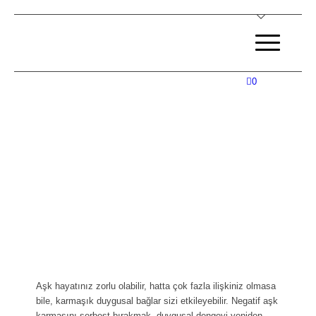
0
Aşk hayatınız zorlu olabilir, hatta çok fazla ilişkiniz olmasa
bile, karmaşık duygusal bağlar sizi etkileyebilir. Negatif aşk
karmasını serbest bırakmak, duygusal dengeyi yeniden