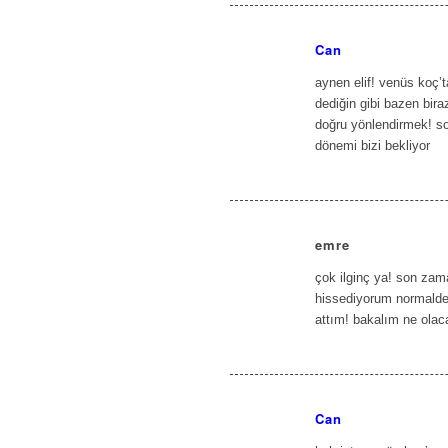
Can
says:
aynen elif! venüs koç’
dediğin gibi bazen biraz
doğru yönlendirmek! s
dönemi bizi bekliyor
emre
says:
çok ilginç ya! son zam
hissediyorum normalde 
attım! bakalım ne olac
Can
says: