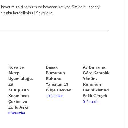
hayatımıza dinamizm ve heyecan katıyor. Siz de bu enerjiyi
e tutku katabilirsiniz! Sevgilerle!
Kova ve
Başak
Ay Burcuna
Akrep
Burcunun
Göre Karanlık
Uyumluluğu:
Ruhunu
Yönün:
Zıt
Yansıtan 13
Ruhunun
Kutupların
Bilge Hayvan
Derinliklerinde
Kaçınılmaz
Saklı Gerçek
0 Yorumlar
Çekimi ve
0 Yorumlar
Zorlu Aşkı
0 Yorumlar