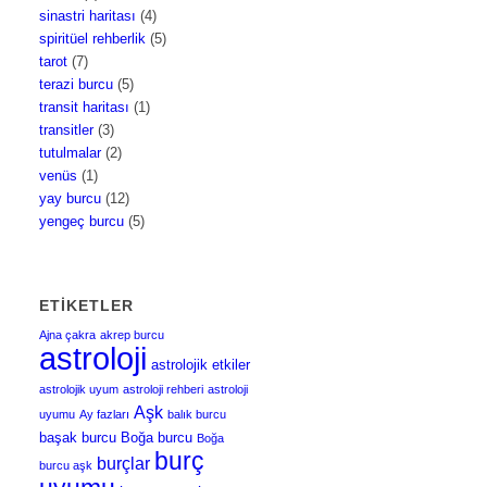
sinastri haritası
(4)
spiritüel rehberlik
(5)
tarot
(7)
terazi burcu
(5)
transit haritası
(1)
transitler
(3)
tutulmalar
(2)
venüs
(1)
yay burcu
(12)
yengeç burcu
(5)
ETIKETLER
Ajna çakra
akrep burcu
astroloji
astrolojik etkiler
astrolojik uyum
astroloji rehberi
astroloji
Aşk
uyumu
Ay fazları
balık burcu
başak burcu
Boğa burcu
Boğa
burç
burçlar
burcu aşk