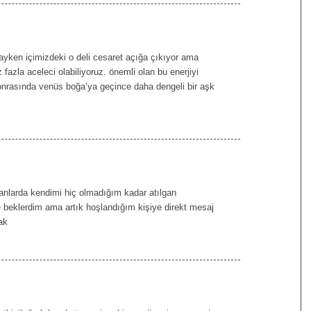
tayken içimizdeki o deli cesaret açığa çıkıyor ama
 fazla aceleci olabiliyoruz. önemli olan bu enerjiyi
onrasında venüs boğa’ya geçince daha dengeli bir aşk
anlarda kendimi hiç olmadığım kadar atılgan
beklerdim ama artık hoşlandığım kişiye direkt mesaj
ak