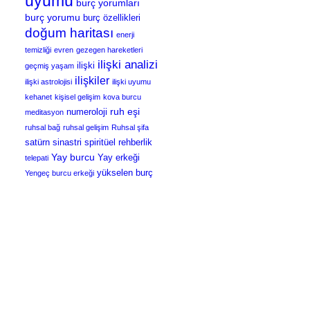
uyumu
burç yorumları
burç yorumu
burç özellikleri
doğum haritası
enerji
temizliği
evren
gezegen hareketleri
ilişki analizi
ilişki
geçmiş yaşam
ilişkiler
ilişki astrolojisi
ilişki uyumu
kehanet
kişisel gelişim
kova burcu
ruh eşi
numeroloji
meditasyon
ruhsal bağ
ruhsal gelişim
Ruhsal şifa
satürn
sinastri
spiritüel rehberlik
Yay burcu
Yay erkeği
telepati
yükselen burç
Yengeç burcu erkeği