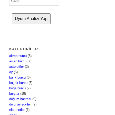
Uyum Analizi Yap
KATEGORILER
akrep burcu
(8)
aslan burcu
(7)
asteroitler
(2)
ay
(5)
balık burcu
(6)
başak burcu
(5)
boğa burcu
(7)
burçlar
(18)
doğum haritası
(9)
dolunay etkileri
(2)
elementler
(1)