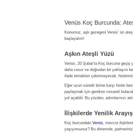
Venüs Koç Burcunda: Ateş
Konumuz, aşk gezegeni Venüs’ ün ateşli
başlayalım!
Aşkın Ateşli Yüzü
Venüs, 20 Şubat’ta Koç burcuna geçiş y
daha cesur ve doğrudan bir yaklaşım be
ifade etmekten çekinmeyecek, hislerimiz
Eğer uzun süredir birine karşı hisler b
paylaşmak için gereken cesareti bulac
yol açabilir. Bu yüzden, adımlarınızı a
İlişkilerde Yenilik Arayış
Koç burcundaki
Venüs
, mevcut ilişkiler
yaşıyorsunuz? Bu dönemde, partnerinizle b