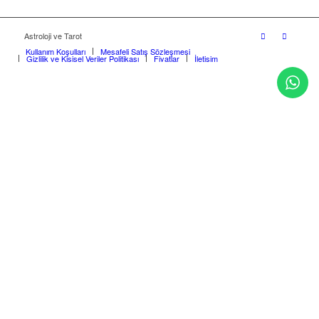
Astroloji ve Tarot
Kullanım Koşulları
Mesafeli Satış Sözleşmesi
Gizlilik ve Kişisel Veriler Politikası
Fiyatlar
İletişim