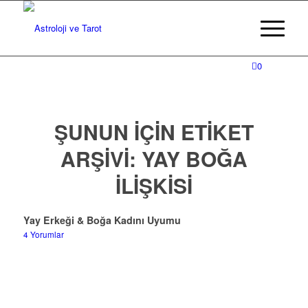
0
ŞUNUN IÇIN ETIKET
ARŞIVI:
YAY BOĞA
ILIŞKISI
Yay Erkeği & Boğa Kadını Uyumu
4 Yorumlar