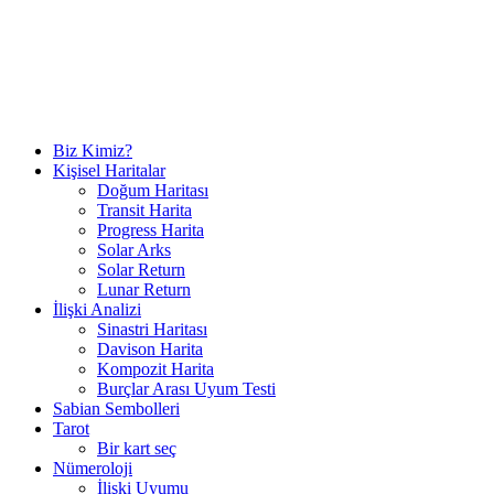
Biz Kimiz?
Kişisel Haritalar
Doğum Haritası
Transit Harita
Progress Harita
Solar Arks
Solar Return
Lunar Return
İlişki Analizi
Sinastri Haritası
Davison Harita
Kompozit Harita
Burçlar Arası Uyum Testi
Sabian Sembolleri
Tarot
Bir kart seç
Nümeroloji
İlişki Uyumu