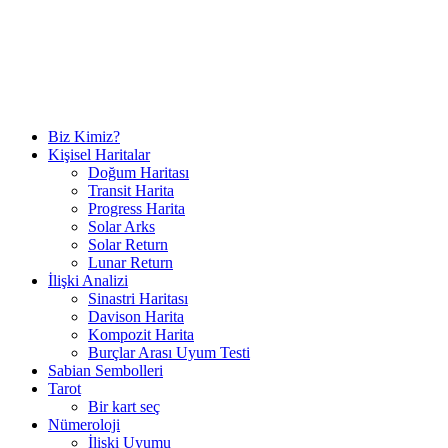
Biz Kimiz?
Kişisel Haritalar
Doğum Haritası
Transit Harita
Progress Harita
Solar Arks
Solar Return
Lunar Return
İlişki Analizi
Sinastri Haritası
Davison Harita
Kompozit Harita
Burçlar Arası Uyum Testi
Sabian Sembolleri
Tarot
Bir kart seç
Nümeroloji
İlişki Uyumu