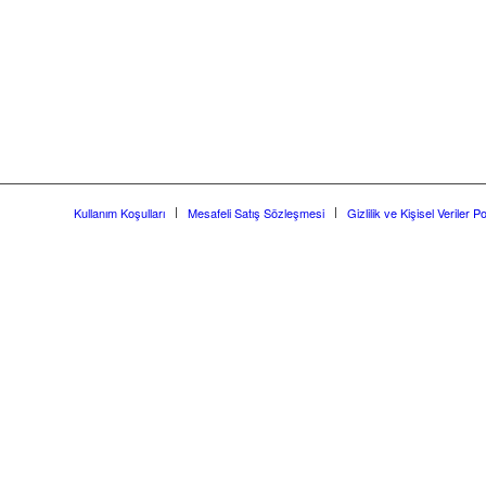
Kullanım Koşulları
Mesafeli Satış Sözleşmesi
Gizlilik ve Kişisel Veriler Po