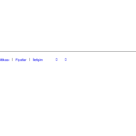
litikası
Fiyatlar
İletişim