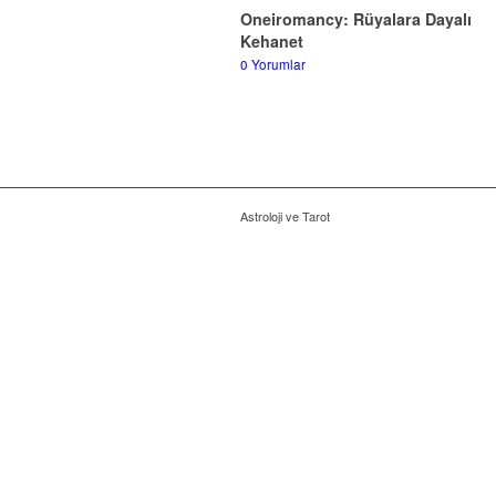
Oneiromancy: Rüyalara Dayalı
Kehanet
0 Yorumlar
Astroloji ve Tarot