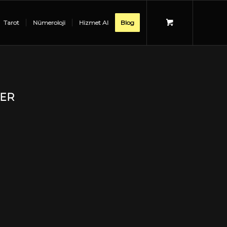
Tarot
Nümeroloji
Hizmet Al
Blog
LER