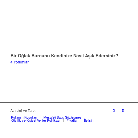
Bir Oğlak Burcunu Kendinize Nasıl Aşık Edersiniz?
4 Yorumlar
Astroloji ve Tarot
Kullanım Koşulları
Mesafeli Satış Sözleşmesi
Gizlilik ve Kişisel Veriler Politikası
Fiyatlar
İletişim