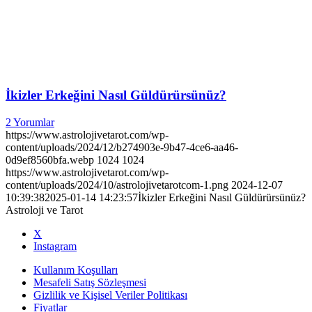
İkizler Erkeğini Nasıl Güldürürsünüz?
2 Yorumlar
https://www.astrolojivetarot.com/wp-
content/uploads/2024/12/b274903e-9b47-4ce6-aa46-
0d9ef8560bfa.webp
1024
1024
https://www.astrolojivetarot.com/wp-
content/uploads/2024/10/astrolojivetarotcom-1.png
2024-12-07
10:39:38
2025-01-14 14:23:57
İkizler Erkeğini Nasıl Güldürürsünüz?
Astroloji ve Tarot
X
Instagram
Kullanım Koşulları
Mesafeli Satış Sözleşmesi
Gizlilik ve Kişisel Veriler Politikası
Fiyatlar