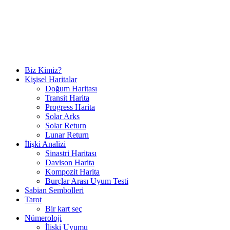
Biz Kimiz?
Kişisel Haritalar
Doğum Haritası
Transit Harita
Progress Harita
Solar Arks
Solar Return
Lunar Return
İlişki Analizi
Sinastri Haritası
Davison Harita
Kompozit Harita
Burçlar Arası Uyum Testi
Sabian Sembolleri
Tarot
Bir kart seç
Nümeroloji
İlişki Uyumu