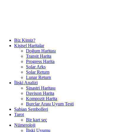
Biz Kimiz?
Kişisel Haritalar
Doğum Haritası
Transit Harita
Progress Harita
Solar Arks
Solar Return
Lunar Return
İlişki Analizi
Sinastri Haritası
Davison Harita
Kompozit Harita
Burçlar Arası Uyum Testi
Sabian Sembolleri
Tarot
Bir kart seç
Nümeroloji
İlişki Uyumu