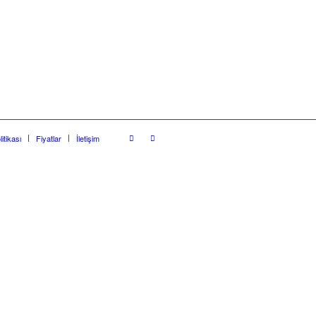
litikası
Fiyatlar
İletişim