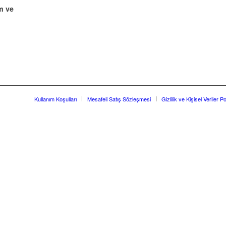
m ve
Kullanım Koşulları
Mesafeli Satış Sözleşmesi
Gizlilik ve Kişisel Veriler Po