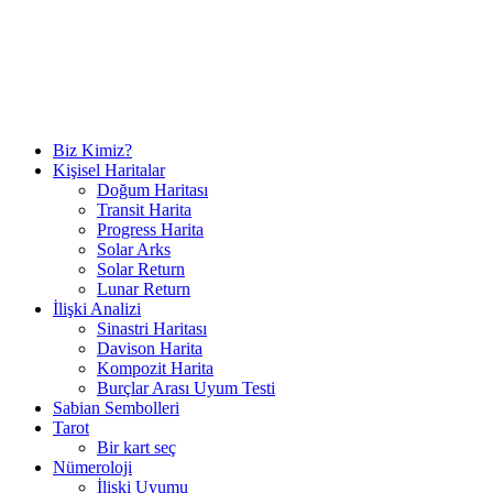
Biz Kimiz?
Kişisel Haritalar
Doğum Haritası
Transit Harita
Progress Harita
Solar Arks
Solar Return
Lunar Return
İlişki Analizi
Sinastri Haritası
Davison Harita
Kompozit Harita
Burçlar Arası Uyum Testi
Sabian Sembolleri
Tarot
Bir kart seç
Nümeroloji
İlişki Uyumu