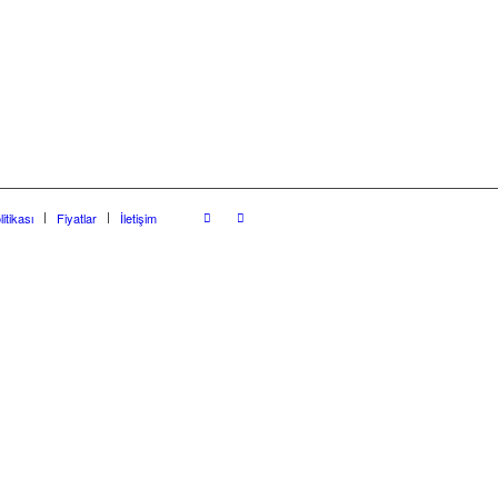
litikası
Fiyatlar
İletişim