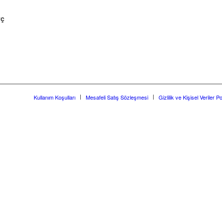
rç
Kullanım Koşulları
Mesafeli Satış Sözleşmesi
Gizlilik ve Kişisel Veriler Po