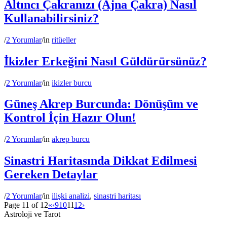
Altıncı Çakranızı (Ajna Çakra) Nasıl
Kullanabilirsiniz?
/
2 Yorumlar
/
in
ritüeller
İkizler Erkeğini Nasıl Güldürürsünüz?
/
2 Yorumlar
/
in
ikizler burcu
Güneş Akrep Burcunda: Dönüşüm ve
Kontrol İçin Hazır Olun!
/
2 Yorumlar
/
in
akrep burcu
Sinastri Haritasında Dikkat Edilmesi
Gereken Detaylar
/
2 Yorumlar
/
in
ilişki analizi
,
sinastri haritası
Page 11 of 12
«
‹
9
10
11
12
›
Astroloji ve Tarot