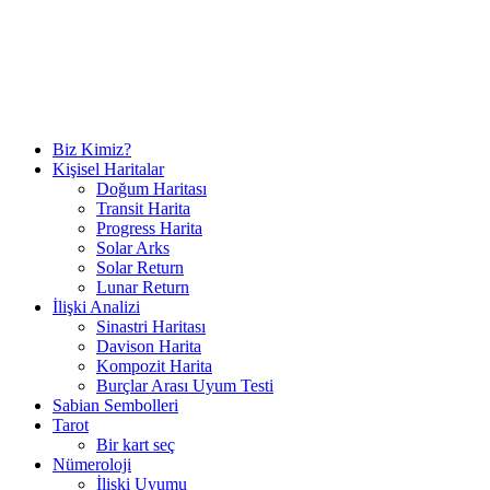
Biz Kimiz?
Kişisel Haritalar
Doğum Haritası
Transit Harita
Progress Harita
Solar Arks
Solar Return
Lunar Return
İlişki Analizi
Sinastri Haritası
Davison Harita
Kompozit Harita
Burçlar Arası Uyum Testi
Sabian Sembolleri
Tarot
Bir kart seç
Nümeroloji
İlişki Uyumu