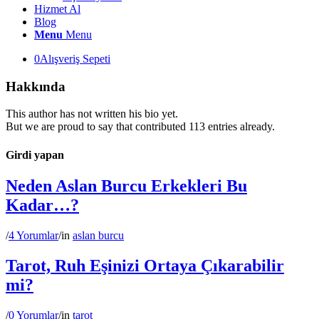
Hizmet Al
Blog
Menu
Menu
0
Alışveriş Sepeti
Hakkında
This author has not written his bio yet.
But we are proud to say that
contributed 113 entries already.
Girdi yapan
Neden Aslan Burcu Erkekleri Bu
Kadar…?
/
4 Yorumlar
/
in
aslan burcu
Tarot, Ruh Eşinizi Ortaya Çıkarabilir
mi?
/
0 Yorumlar
/
in
tarot