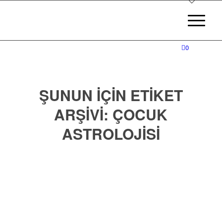
0
ŞUNUN IÇIN ETIKET
ARŞIVI:
ÇOCUK
ASTROLOJISI