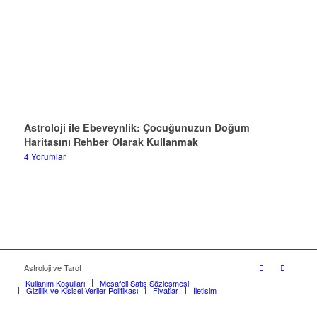
Astroloji ile Ebeveynlik: Çocuğunuzun Doğum
Haritasını Rehber Olarak Kullanmak
4 Yorumlar
Astroloji ve Tarot
Kullanım Koşulları
Mesafeli Satış Sözleşmesi
Gizlilik ve Kişisel Veriler Politikası
Fiyatlar
İletişim